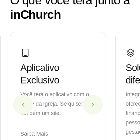
O que você terá junto à
inChurch
Aplicativo
So
Exclusivo
dif
Você terá o aplicativo com o
Integ
nome da Igreja. Se quiser,
ofere
também um site.
finan
pessoa
gestã
Saiba Mais