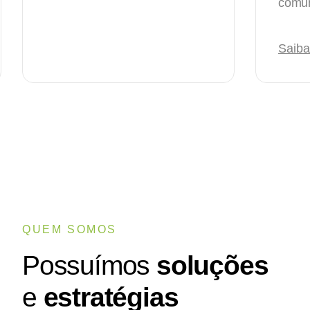
comun
Saiba
QUEM SOMOS
Possuímos
soluções
e
estratégias