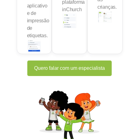
plataforma
aplicativo
crianças.
inChurch
e de
impressão
de
etiquetas.
Quero falar com um especialista