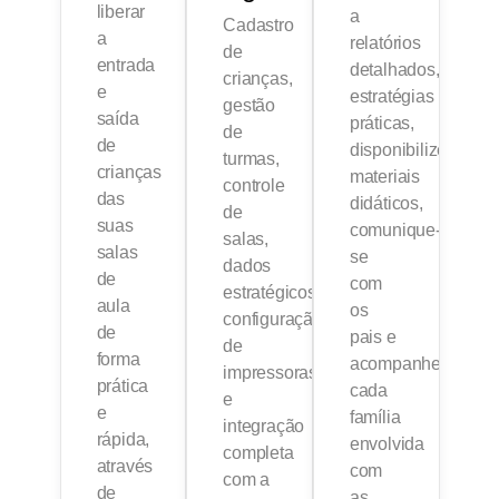
liberar
a
Cadastro
a
relatórios
de
entrada
detalhados,
crianças,
e
estratégias
gestão
saída
práticas,
de
de
disponibilize
turmas,
crianças
materiais
controle
das
didáticos,
de
suas
comunique-
salas,
salas
se
dados
de
com
estratégicos,
aula
os
configuração
de
pais e
de
forma
acompanhe
impressoras
prática
cada
e
e
família
integração
rápida,
envolvida
completa
através
com
com a
de
as