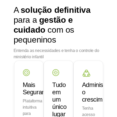
A
solução definitiva
para a
gestão e
cuidado
com os
pequeninos
Entenda as necessidades e tenha o controle do
ministério infantil
Mais
Tudo
Administre
Segurança
em
o
um
crescimento
Plataforma
único
intuitiva
Tenha
lugar
para
acesso